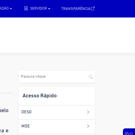
.
TRANSPARÊNCIA
DADÃO
SERVIDOR
Acesso Rápido
pelo
DESO
MDE
za e